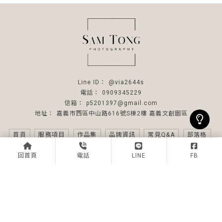
@via2644s
0909345229
p5201397@gmail.com
嘉義市西區中山路616號S棟2樓 嘉義文創園區
首頁
服務項目
作品集
品牌資訊
常見Q&A
部落格
聯絡我們
回首頁
電話
LINE
FB
婚紗攝影
嘉義婚禮攝影
嘉義證件照
職人形象照
證件照
全家福
嘉義韓式證件照
Designed by
揚京快客
Copyright © 2026
隱私權政策
網站使用條款
..
累積人氣: 203643