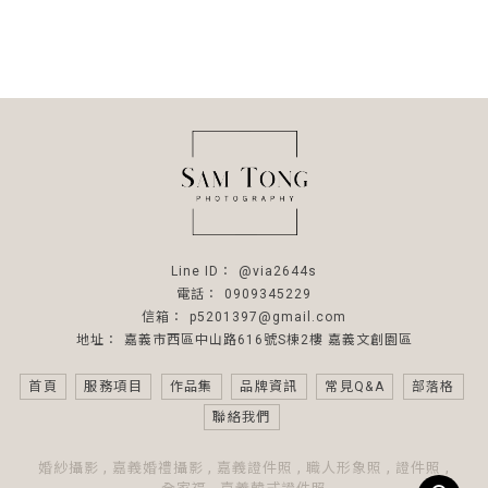
@via2644s
0909345229
p5201397@gmail.com
嘉義市西區中山路616號S棟2樓 嘉義文創園區
首頁
服務項目
作品集
品牌資訊
常見Q&A
部落格
聯絡我們
婚紗攝影
嘉義婚禮攝影
嘉義證件照
職人形象照
證件照